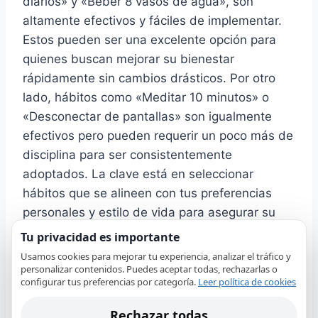
diarios» y «Beber 8 vasos de agua», son
altamente efectivos y fáciles de implementar.
Estos pueden ser una excelente opción para
quienes buscan mejorar su bienestar
rápidamente sin cambios drásticos. Por otro
lado, hábitos como «Meditar 10 minutos» o
«Desconectar de pantallas» son igualmente
efectivos pero pueden requerir un poco más de
disciplina para ser consistentemente
adoptados. La clave está en seleccionar
hábitos que se alineen con tus preferencias
personales y estilo de vida para asegurar su
sostenibilidad a largo plazo.
Tu privacidad es importante
Usamos cookies para mejorar tu experiencia, analizar el tráfico y
personalizar contenidos. Puedes aceptar todas, rechazarlas o
Revisión de la Beurer PO
configurar tus preferencias por categoría.
Leer política de cookies
80: Pulmones Saludables
Rechazar todas