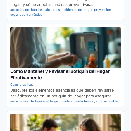
hogar, y cómo adoptar medidas preventivas…
autocuidado
,
hábitos saludables
,
incidentes del hogar
,
prevención
,
seguridad doméstica
Cómo Mantener y Revisar el Botiquín del Hogar
Efectivamente
Guías prácticas
Descubre los elementos esenciales que deben revisarse
periódicamente en un botiquín del hogar para asegurar…
autocuidado
,
botiquín del hogar
,
mantenimiento básico
,
vida saludable