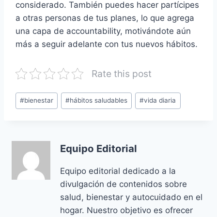
considerado. También puedes hacer partícipes
a otras personas de tus planes, lo que agrega
una capa de accountability, motivándote aún
más a seguir adelante con tus nuevos hábitos.
Rate this post
Etiquetas
#
bienestar
#
hábitos saludables
#
vida diaria
de
la
entrada:
Equipo Editorial
Equipo editorial dedicado a la
divulgación de contenidos sobre
salud, bienestar y autocuidado en el
hogar. Nuestro objetivo es ofrecer