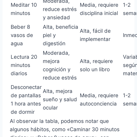
Moderada,
Meditar 10
Media, requiere
1-2
reduce estrés
minutos
disciplina inicial
sema
y ansiedad
Beber 8
Alta, beneficia
Alta, fácil de
vasos de
piel y
Inmed
implementar
agua
digestión
Moderada,
Lectura 20
Varia
mejora
Alta, requiere
minutos
segú
cognición y
solo un libro
diarios
mater
reduce estrés
Desconectar
Alta, mejora
de pantallas
Media, requiere
1-2
sueño y salud
1 hora antes
autoconciencia
sema
ocular
de dormir
Al observar la tabla, podemos notar que
algunos hábitos, como «Caminar 30 minutos