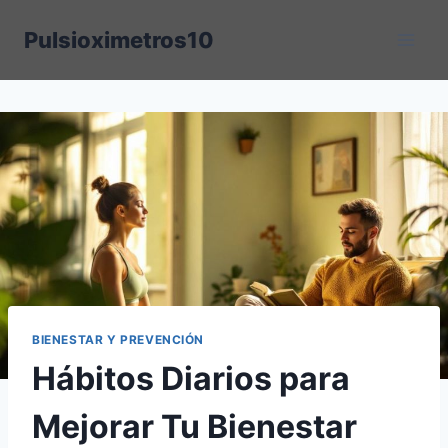
Saltar
Pulsioximetros10
al
contenido
BIENESTAR Y PREVENCIÓN
Hábitos Diarios para
Mejorar Tu Bienestar