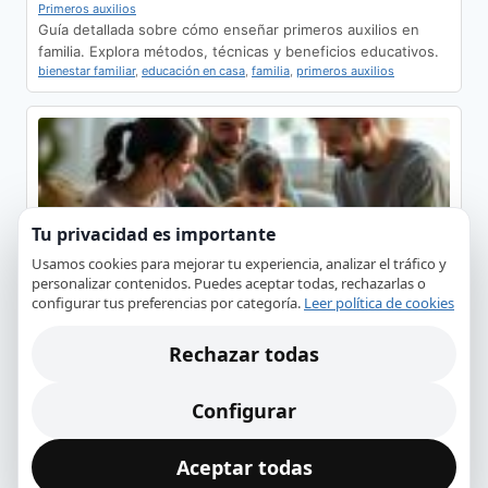
Primeros auxilios
Guía detallada sobre cómo enseñar primeros auxilios en
familia. Explora métodos, técnicas y beneficios educativos.
bienestar familiar
,
educación en casa
,
familia
,
primeros auxilios
Tu privacidad es importante
Usamos cookies para mejorar tu experiencia, analizar el tráfico y
Cómo la prevención mejora la seguridad en casa
personalizar contenidos. Puedes aceptar todas, rechazarlas o
configurar tus preferencias por categoría.
Leer política de cookies
Bienestar y prevención
Explora la relación entre prevención y seguridad en el
hogar, y cómo adoptar medidas preventivas…
Rechazar todas
autocuidado
,
hábitos saludables
,
incidentes del hogar
,
prevención
,
seguridad doméstica
Configurar
Aceptar todas