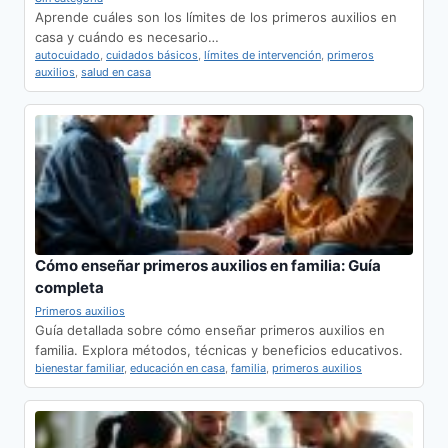
Aprende cuáles son los límites de los primeros auxilios en
casa y cuándo es necesario…
autocuidado
,
cuidados básicos
,
límites de intervención
,
primeros
auxilios
,
salud en casa
Cómo enseñar primeros auxilios en familia: Guía
completa
Primeros auxilios
Guía detallada sobre cómo enseñar primeros auxilios en
familia. Explora métodos, técnicas y beneficios educativos.
bienestar familiar
,
educación en casa
,
familia
,
primeros auxilios