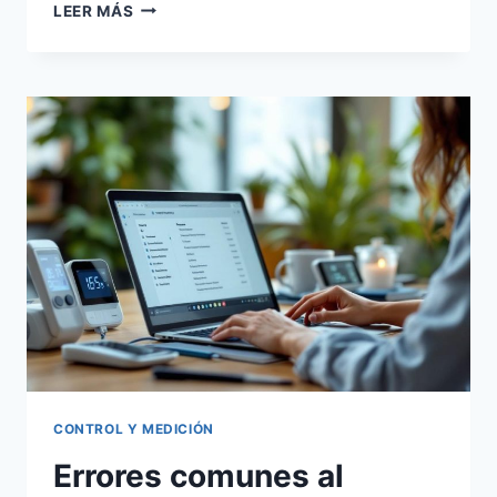
VALOR
LEER MÁS
AISLADO
VS
TENDENCIA:
CÓMO
INTERPRETAR
TUS
MEDIDAS
EN
CASA
CONTROL Y MEDICIÓN
Errores comunes al