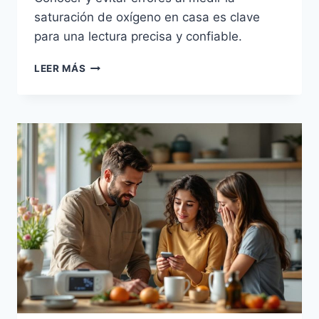
saturación de oxígeno en casa es clave
para una lectura precisa y confiable.
ERRORES
LEER MÁS
COMUNES
AL
MEDIR
LA
SATURACIÓN
DE
OXÍGENO
EN
CASA