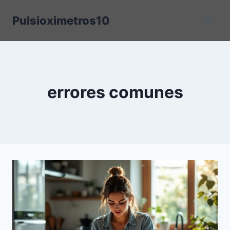
Saltar
Pulsioximetros10
al
contenido
errores comunes