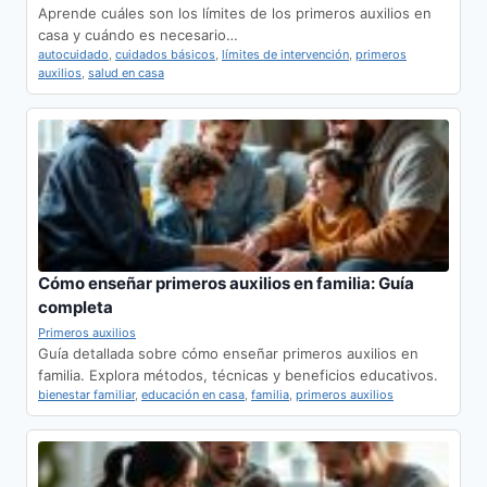
Aprende cuáles son los límites de los primeros auxilios en
casa y cuándo es necesario…
autocuidado
,
cuidados básicos
,
límites de intervención
,
primeros
auxilios
,
salud en casa
Cómo enseñar primeros auxilios en familia: Guía
completa
Primeros auxilios
Guía detallada sobre cómo enseñar primeros auxilios en
familia. Explora métodos, técnicas y beneficios educativos.
bienestar familiar
,
educación en casa
,
familia
,
primeros auxilios