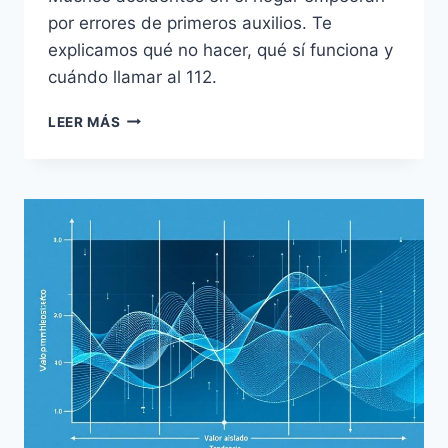
por errores de primeros auxilios. Te
explicamos qué no hacer, qué sí funciona y
cuándo llamar al 112.
PRIMEROS
LEER MÁS
AUXILIOS
EN
CASA:
15
ERRORES
COMUNES
Y
CÓMO
CORREGIRLOS