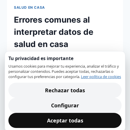
SALUD EN CASA
Errores comunes al
interpretar datos de
salud en casa
Por
Equipo Editorial
9 enero, 2026
Tu privacidad es importante
Usamos cookies para mejorar tu experiencia, analizar el tráfico y
Descubre los errores más comunes al
personalizar contenidos. Puedes aceptar todas, rechazarlas o
interpretar datos de salud en casa y cómo
configurar tus preferencias por categoría.
Leer política de cookies
evitarlos para asegurar un autocuidado
Rechazar todas
efectivo.
ERRORES
Configurar
LEER MÁS
COMUNES
AL
Aceptar todas
INTERPRETAR
DATOS