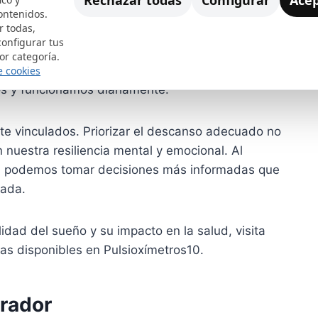
Rechazar todas
Configurar
Acep
ontenidos.
r todas,
ental adoptar hábitos de sueño saludables como
configurar tus
 uso de dispositivos electrónicos antes de acostarse
or categoría.
os cambios pueden parecer pequeños, pero tienen
e cookies
os y funcionamos diariamente.
nte vinculados. Priorizar el descanso adecuado no
n nuestra resiliencia mental y emocional. Al
s, podemos tomar decisiones más informadas que
rada.
dad del sueño y su impacto en la salud, visita
cas disponibles en Pulsioxímetros10.
rador