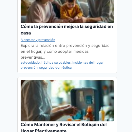
Cómo la prevención mejora la seguridad en
casa
Bienestar y prevención
Explora la relación entre prevención y seguridad
en el hogar, y cómo adoptar medidas
preventivas…
autocuidado
,
hábitos saludables
,
incidentes del hogar
,
prevención
,
seguridad doméstica
Cómo Mantener y Revisar el Botiquín del
Hogar Efectivamente