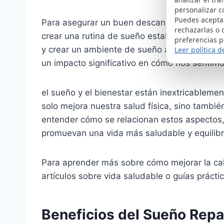
personalizar c
Puedes acepta
Para asegurar un buen descanso, es fundam
rechazarlas o 
crear una rutina de sueño estable, limitar el
preferencias p
y crear un ambiente de sueño apacible. Est
Leer política d
un impacto significativo en cómo nos sentim
el sueño y el bienestar están inextricableme
solo mejora nuestra salud física, sino tambié
entender cómo se relacionan estos aspecto
promuevan una vida más saludable y equilib
Para aprender más sobre cómo mejorar la cali
artículos sobre vida saludable o guías prácti
Beneficios del Sueño Repa