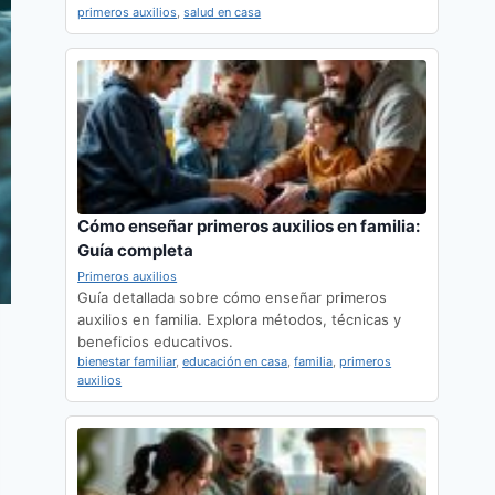
primeros auxilios
,
salud en casa
Cómo enseñar primeros auxilios en familia:
Guía completa
Primeros auxilios
Guía detallada sobre cómo enseñar primeros
auxilios en familia. Explora métodos, técnicas y
beneficios educativos.
bienestar familiar
,
educación en casa
,
familia
,
primeros
auxilios