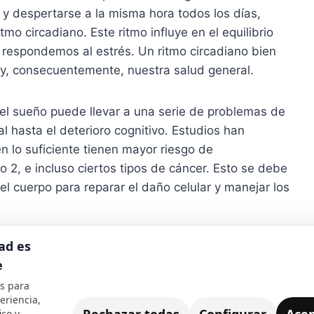
e y despertarse a la misma hora todos los días,
itmo circadiano. Este ritmo influye en el equilibrio
 respondemos al estrés. Un ritmo circadiano bien
 y, consecuentemente, nuestra salud general.
 del sueño puede llevar a una serie de problemas de
l hasta el deterioro cognitivo. Estudios han
lo suficiente tienen mayor riesgo de
 2, e incluso ciertos tipos de cáncer. Esto se debe
el cuerpo para reparar el daño celular y manejar los
ad es
 buen descanso mejora el estado de ánimo y la
e
ien descansadas tienden a ser más productivas y a
 lado, el déficit de sueño puede conducir a
s para
eriencia,
ico y