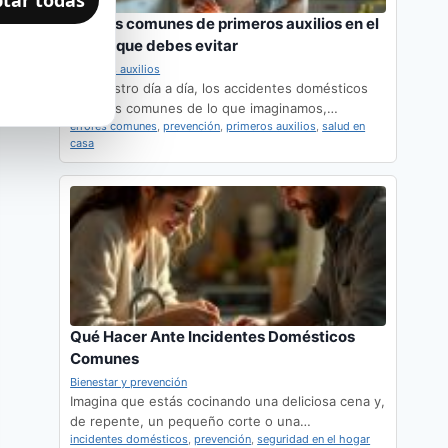
tar todas
Errores comunes de primeros auxilios en el
hogar que debes evitar
Primeros auxilios
En nuestro día a día, los accidentes domésticos
son más comunes de lo que imaginamos,…
errores comunes
,
prevención
,
primeros auxilios
,
salud en
casa
Qué Hacer Ante Incidentes Domésticos
Comunes
Bienestar y prevención
Imagina que estás cocinando una deliciosa cena y,
de repente, un pequeño corte o una…
incidentes domésticos
,
prevención
,
seguridad en el hogar