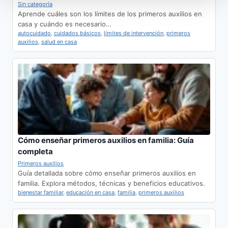
Sin categoría
Aprende cuáles son los límites de los primeros auxilios en
casa y cuándo es necesario…
autocuidado
,
cuidados básicos
,
límites de intervención
,
primeros
auxilios
,
salud en casa
Cómo enseñar primeros auxilios en familia: Guía
completa
Primeros auxilios
Guía detallada sobre cómo enseñar primeros auxilios en
familia. Explora métodos, técnicas y beneficios educativos.
bienestar familiar
,
educación en casa
,
familia
,
primeros auxilios